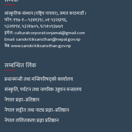
सम्पर्क
सांस्कृतिक संस्थान (राष्ट्रिय नाचघर), जमल काठमाडौं ।
फोन :९९७-१—५३४१३९८, ०१-५३२६१९६,
५३२११९४, ५३२१७०५, ९८५१०९३७७९
इमेल: culturalcorporationjamal@gmail.com
Email: sanskritiksansthan@nepal.gov.np
वेब: www.sanskritiksansthan.gov.np
सम्बन्धित लिंक
प्रधानमन्त्री तथा मन्त्रिपरिषद्को कार्यालय
संस्कृति, पर्यटन तथा नागरिक उड्डयन मन्त्रालय
नेपाल प्रज्ञा–प्रतिष्ठान
नेपाल सङ्गीत तथा नाट्य प्रज्ञा–प्रतिष्ठान
नेपाल ललितकला प्रज्ञा प्रतिष्ठान