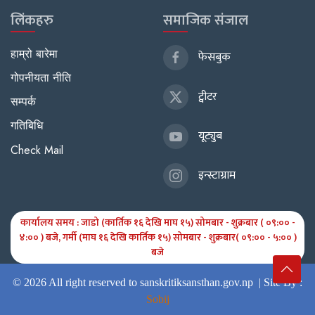
लिंकहरु
समाजिक संजाल
हाम्रो बारेमा
फेसबुक
गोपनीयता नीति
ट्वीटर
सम्पर्क
गतिबिधि
यूट्युब
Check Mail
इन्स्टाग्राम
कार्यालय समय : जाडो (कार्तिक १६ देखि माघ १५) सोमबार - शुक्रबार ( ०९:०० -
४:०० ) बजे, गर्मी (माघ १६ देखि कार्तिक १५) सोमबार - शुक्रबार( ०९:०० - ५:०० )
बजे
© 2026 All right reserved to sanskritiksansthan.gov.np |
Site By :
Sobij