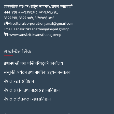
सांस्कृतिक संस्थान (राष्ट्रिय नाचघर), जमल काठमाडौं ।
फोन :९९७-१—५३४१३९८, ०१-५३२६१९६,
५३२११९४, ५३२१७०५, ९८५१०९३७७९
इमेल: culturalcorporationjamal@gmail.com
Email: sanskritiksansthan@nepal.gov.np
वेब: www.sanskritiksansthan.gov.np
सम्बन्धित लिंक
प्रधानमन्त्री तथा मन्त्रिपरिषद्को कार्यालय
संस्कृति, पर्यटन तथा नागरिक उड्डयन मन्त्रालय
नेपाल प्रज्ञा–प्रतिष्ठान
नेपाल सङ्गीत तथा नाट्य प्रज्ञा–प्रतिष्ठान
नेपाल ललितकला प्रज्ञा प्रतिष्ठान