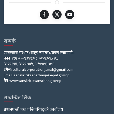
सम्पर्क
सांस्कृतिक संस्थान (राष्ट्रिय नाचघर), जमल काठमाडौं ।
फोन :९९७-१—५३४१३९८, ०१-५३२६१९६,
५३२११९४, ५३२१७०५, ९८५१०९३७७९
इमेल: culturalcorporationjamal@gmail.com
Email: sanskritiksansthan@nepal.gov.np
वेब: www.sanskritiksansthan.gov.np
सम्बन्धित लिंक
प्रधानमन्त्री तथा मन्त्रिपरिषद्को कार्यालय