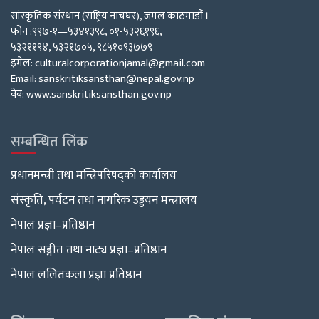
सांस्कृतिक संस्थान (राष्ट्रिय नाचघर), जमल काठमाडौं ।
फोन :९९७-१—५३४१३९८, ०१-५३२६१९६,
५३२११९४, ५३२१७०५, ९८५१०९३७७९
इमेल: culturalcorporationjamal@gmail.com
Email: sanskritiksansthan@nepal.gov.np
वेब: www.sanskritiksansthan.gov.np
सम्बन्धित लिंक
प्रधानमन्त्री तथा मन्त्रिपरिषद्को कार्यालय
संस्कृति, पर्यटन तथा नागरिक उड्डयन मन्त्रालय
नेपाल प्रज्ञा–प्रतिष्ठान
नेपाल सङ्गीत तथा नाट्य प्रज्ञा–प्रतिष्ठान
नेपाल ललितकला प्रज्ञा प्रतिष्ठान