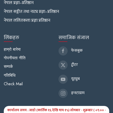
नेपाल प्रज्ञा–प्रतिष्ठान
नेपाल सङ्गीत तथा नाट्य प्रज्ञा–प्रतिष्ठान
नेपाल ललितकला प्रज्ञा प्रतिष्ठान
लिंकहरु
समाजिक संजाल
हाम्रो बारेमा
फेसबुक
गोपनीयता नीति
ट्वीटर
सम्पर्क
गतिबिधि
यूट्युब
Check Mail
इन्स्टाग्राम
कार्यालय समय : जाडो (कार्तिक १६ देखि माघ १५) सोमबार - शुक्रबार ( ०९:०० -