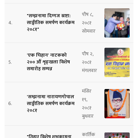
पौष ८,
"सम्झनामा दिग्गज स्रष्टा:
साङ्गीतिक समर्पण कार्यक्रम
4.
२०८१
२०८१"
सोमवार
पौष २,
'एक चिहान' नाटकको
२०० औं शृङ्खला विशेष
5.
२०८१
समारोह सम्पन्न
मंगलवार
मंसिर
'सम्झनामा नारायणगोपाल
१९,
6.
साङ्गीतिक समर्पण कार्यक्रम
२०८१
२०८१
बुधवार
कार्तिक
"तिहार विशेष शुभकामना