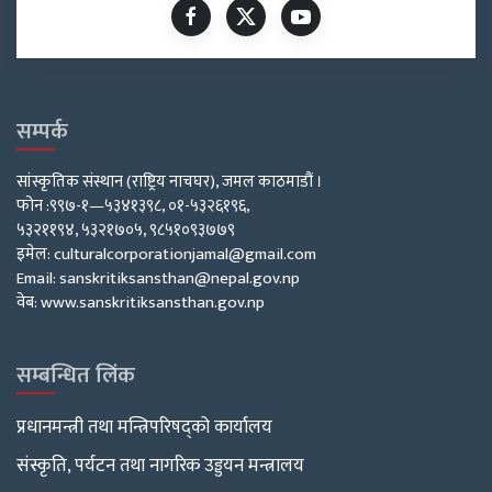
सम्पर्क
सांस्कृतिक संस्थान (राष्ट्रिय नाचघर), जमल काठमाडौं ।
फोन :९९७-१—५३४१३९८, ०१-५३२६१९६,
५३२११९४, ५३२१७०५, ९८५१०९३७७९
इमेल: culturalcorporationjamal@gmail.com
Email: sanskritiksansthan@nepal.gov.np
वेब: www.sanskritiksansthan.gov.np
सम्बन्धित लिंक
प्रधानमन्त्री तथा मन्त्रिपरिषद्को कार्यालय
संस्कृति, पर्यटन तथा नागरिक उड्डयन मन्त्रालय