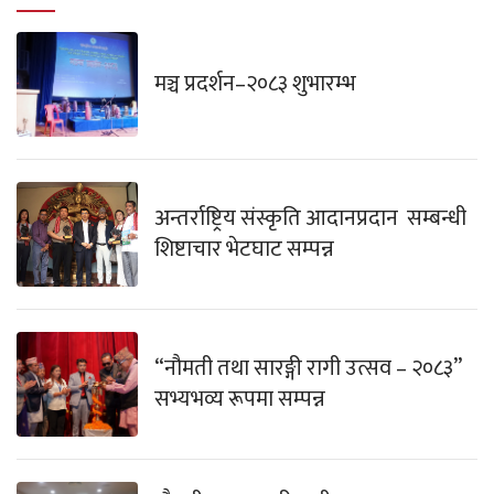
मञ्च प्रदर्शन–२०८३ शुभारम्भ
अन्तर्राष्ट्रिय संस्कृति आदानप्रदान सम्बन्धी
शिष्टाचार भेटघाट सम्पन्न
“नौमती तथा सारङ्गी रागी उत्सव – २०८३”
सभ्यभव्य रूपमा सम्पन्न