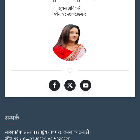
सूचना अधिकारी
फोन: ९८५१०९३७७९
सम्पर्क
सांस्कृतिक संस्थान (राष्ट्रिय नाचघर), जमल काठमाडौं ।
फोन :९९७-१—५३४१३९८, ०१-५३२६१९६,