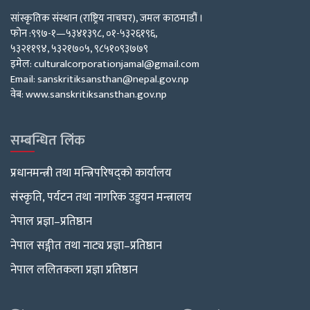
सांस्कृतिक संस्थान (राष्ट्रिय नाचघर), जमल काठमाडौं ।
फोन :९९७-१—५३४१३९८, ०१-५३२६१९६,
५३२११९४, ५३२१७०५, ९८५१०९३७७९
इमेल: culturalcorporationjamal@gmail.com
Email: sanskritiksansthan@nepal.gov.np
वेब: www.sanskritiksansthan.gov.np
सम्बन्धित लिंक
प्रधानमन्त्री तथा मन्त्रिपरिषद्को कार्यालय
संस्कृति, पर्यटन तथा नागरिक उड्डयन मन्त्रालय
नेपाल प्रज्ञा–प्रतिष्ठान
नेपाल सङ्गीत तथा नाट्य प्रज्ञा–प्रतिष्ठान
नेपाल ललितकला प्रज्ञा प्रतिष्ठान