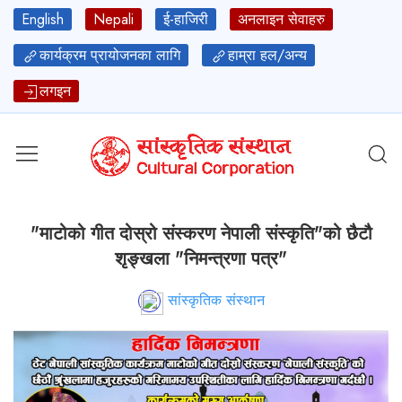
English
Nepali
ई-हाजिरी
अनलाइन सेवाहरु
कार्यक्रम प्रायोजनका लागि
हाम्रा हल/अन्य
लगइन
"माटोको गीत दोस्रो संस्करण नेपाली संस्कृति"को छैटौ
शृङ्खला "निमन्त्रणा पत्र"
सांस्कृतिक संस्थान