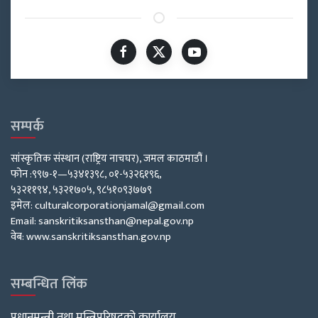
सम्पर्क
सांस्कृतिक संस्थान (राष्ट्रिय नाचघर), जमल काठमाडौं ।
फोन :९९७-१—५३४१३९८, ०१-५३२६१९६,
५३२११९४, ५३२१७०५, ९८५१०९३७७९
इमेल: culturalcorporationjamal@gmail.com
Email: sanskritiksansthan@nepal.gov.np
वेब: www.sanskritiksansthan.gov.np
सम्बन्धित लिंक
प्रधानमन्त्री तथा मन्त्रिपरिषद्को कार्यालय