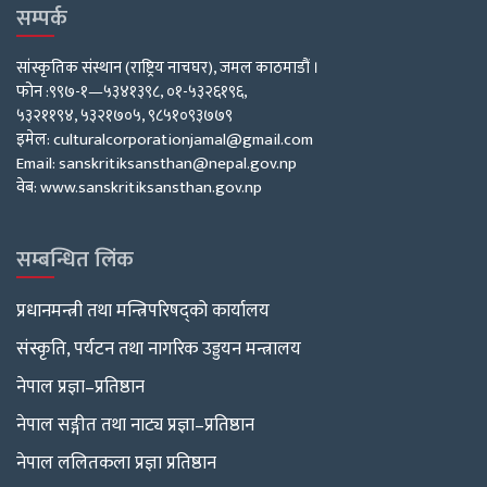
सम्पर्क
सांस्कृतिक संस्थान (राष्ट्रिय नाचघर), जमल काठमाडौं ।
फोन :९९७-१—५३४१३९८, ०१-५३२६१९६,
५३२११९४, ५३२१७०५, ९८५१०९३७७९
इमेल: culturalcorporationjamal@gmail.com
Email: sanskritiksansthan@nepal.gov.np
वेब: www.sanskritiksansthan.gov.np
सम्बन्धित लिंक
प्रधानमन्त्री तथा मन्त्रिपरिषद्को कार्यालय
संस्कृति, पर्यटन तथा नागरिक उड्डयन मन्त्रालय
नेपाल प्रज्ञा–प्रतिष्ठान
नेपाल सङ्गीत तथा नाट्य प्रज्ञा–प्रतिष्ठान
नेपाल ललितकला प्रज्ञा प्रतिष्ठान