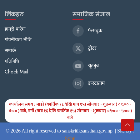
लिंकहरु
समाजिक संजाल
हाम्रो बारेमा
फेसबुक
गोपनीयता नीति
ट्वीटर
सम्पर्क
गतिबिधि
यूट्युब
Check Mail
इन्स्टाग्राम
कार्यालय समय : जाडो (कार्तिक १६ देखि माघ १५) सोमबार - शुक्रबार ( ०९:०० -
४:०० ) बजे, गर्मी (माघ १६ देखि कार्तिक १५) सोमबार - शुक्रबार( ०९:०० - ५:०० )
बजे
© 2026 All right reserved to sanskritiksansthan.gov.np |
Site By :
Sobij