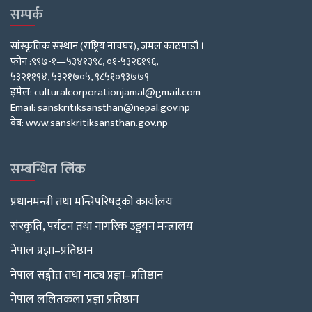
सम्पर्क
सांस्कृतिक संस्थान (राष्ट्रिय नाचघर), जमल काठमाडौं ।
फोन :९९७-१—५३४१३९८, ०१-५३२६१९६,
५३२११९४, ५३२१७०५, ९८५१०९३७७९
इमेल: culturalcorporationjamal@gmail.com
Email: sanskritiksansthan@nepal.gov.np
वेब: www.sanskritiksansthan.gov.np
सम्बन्धित लिंक
प्रधानमन्त्री तथा मन्त्रिपरिषद्को कार्यालय
संस्कृति, पर्यटन तथा नागरिक उड्डयन मन्त्रालय
नेपाल प्रज्ञा–प्रतिष्ठान
नेपाल सङ्गीत तथा नाट्य प्रज्ञा–प्रतिष्ठान
नेपाल ललितकला प्रज्ञा प्रतिष्ठान