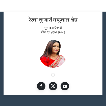
रेखा कुमारी कटुवाल श्रेष्ठ
सूचना अधिकारी
फोन: ९८५१०९३७७९