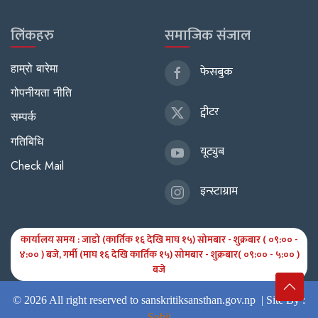
लिंकहरु
समाजिक संजाल
हाम्रो बारेमा
फेसबुक
गोपनीयता नीति
ट्वीटर
सम्पर्क
गतिबिधि
यूट्युब
Check Mail
इन्स्टाग्राम
कार्यालय समय : जाडो (कार्तिक १६ देखि माघ १५) सोमबार - शुक्रबार ( ०९:०० -
४:०० ) बजे, गर्मी (माघ १६ देखि कार्तिक १५) सोमबार - शुक्रबार( ०९:०० - ५:०० )
बजे
© 2026 All right reserved to sanskritiksansthan.gov.np |
Site By :
Sobij