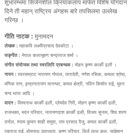
शुभारम्भमा सिर्जनशील क्रियाकलाप मार्फत विशेष योगदान
दिने ती महान् राष्ट्रिय अंगहरू बारे तपसिलमा उल्लेख
गरिन्छ ।
गीति नाटक :
मुनामदन
लेखक :
महाकवि लक्ष्मीप्रसाद देवकोटा ।
सङ्गीत :
नेपाल कलाभूषण चन्द्रराज शर्मा ।
संगीत संयोजक तथा स्वरलिपि प्रबन्धक :
मोहन कृष्ण कार्की ढली ।
गायन :
स्वरसम्राट नारायण गोपाल, तारादेवी, गणेश रसिक, कमला श्रेष्ठ,
मणिक रत्न, इन्द्रनारायण मानन्धर, कमल क्षेत्री, नविन किशोर राई, भुवन
चन्द थापा आदि ।
वादन :
विश्वनाथ कार्की ढली, प्रेमदेव गिरी, मोहन कृष्ण कार्की ढली,
राजभक्त, मदन परियार, नारायणदाश कार्की ढली, विजय सुनाम, शिव शरण
दर्नाल, श्याम कुमार शाही समुदा, राम प्रसाद वैजु, कमल कार्की ढली,
एकराज राई, होमनाथ उपाध्याय, कृष्ण परियार, धिर्ज लाल कुलु, न्हुछेमान