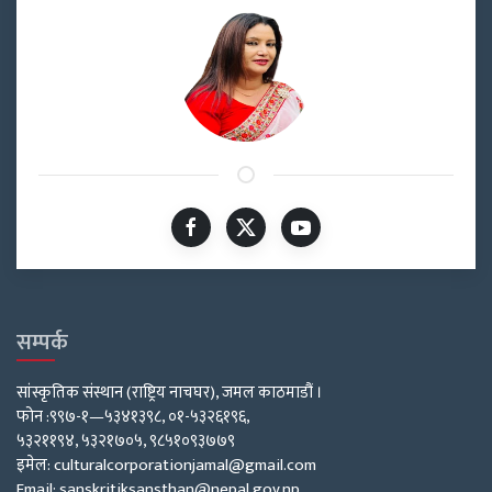
सम्पर्क
सांस्कृतिक संस्थान (राष्ट्रिय नाचघर), जमल काठमाडौं ।
फोन :९९७-१—५३४१३९८, ०१-५३२६१९६,
५३२११९४, ५३२१७०५, ९८५१०९३७७९
इमेल: culturalcorporationjamal@gmail.com
Email: sanskritiksansthan@nepal.gov.np